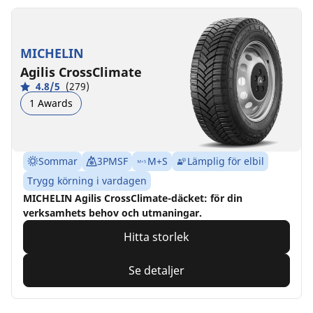
MICHELIN
Agilis CrossClimate
4.8/5
(279)
1 Awards
Sommar
3PMSF
M+S
Lämplig för elbil
Trygg körning i vardagen
MICHELIN Agilis CrossClimate-däcket: för din
verksamhets behov och utmaningar.
Hitta storlek
Se detaljer