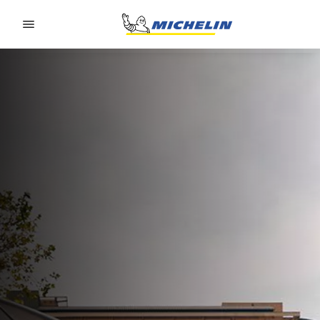
Go to page content
Go to page navigation