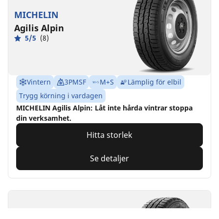
MICHELIN
Agilis Alpin
5/5
(8)
Vintern
3PMSF
M+S
Lämplig för elbil
Trygg körning i vardagen
MICHELIN Agilis Alpin: Låt inte hårda vintrar stoppa
din verksamhet.
Hitta storlek
Se detaljer