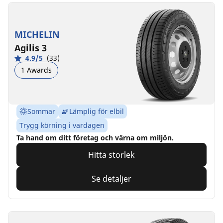
MICHELIN
Agilis 3
4.9/5
(33)
1 Awards
Sommar
Lämplig för elbil
Trygg körning i vardagen
Ta hand om ditt företag och värna om miljön.
Hitta storlek
Se detaljer