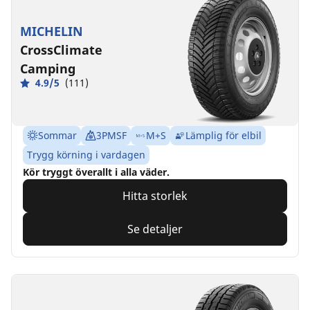
MICHELIN
CrossClimate
Camping
4.9/5
(111)
Sommar
3PMSF
M+S
Lämplig för elbil
Trygg körning i vardagen
Kör tryggt överallt i alla väder.
Hitta storlek
Se detaljer