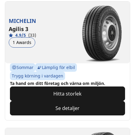
MICHELIN
Agilis 3
4.9/5
(33)
1 Awards
Sommar
Lämplig för elbil
Trygg körning i vardagen
Ta hand om ditt företag och värna om miljön.
Hitta storlek
Se detaljer