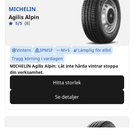
MICHELIN
Agilis Alpin
5/5
(8)
Vintern
3PMSF
M+S
Lämplig för elbil
Trygg körning i vardagen
MICHELIN Agilis Alpin: Låt inte hårda vintrar stoppa
din verksamhet.
Hitta storlek
Se detaljer