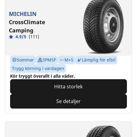
MICHELIN
CrossClimate
Camping
4.9/5
(111)
Sommar
3PMSF
M+S
Lämplig för elbil
Trygg körning i vardagen
Kör tryggt överallt i alla väder.
Hitta storlek
Se detaljer