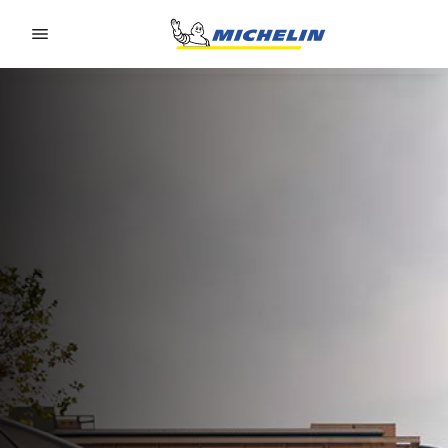
Go to page content
Go to page navigation