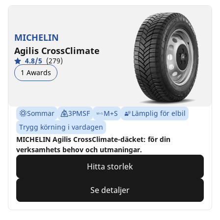
MICHELIN
Agilis CrossClimate
4.8/5
(279)
1 Awards
Sommar
3PMSF
M+S
Lämplig för elbil
Trygg körning i vardagen
MICHELIN Agilis CrossClimate-däcket: för din
verksamhets behov och utmaningar.
Hitta storlek
Se detaljer