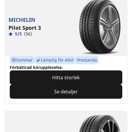
MICHELIN
Pilot Sport 3
5/5
(56)
Sommar
Lämplig för elbil
Prestanda
Förbättrad körupplevelse.
Hitta storlek
Se detaljer