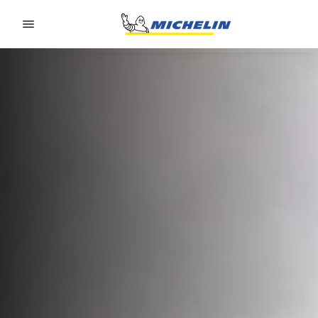
Go to page content
Go to page navigation