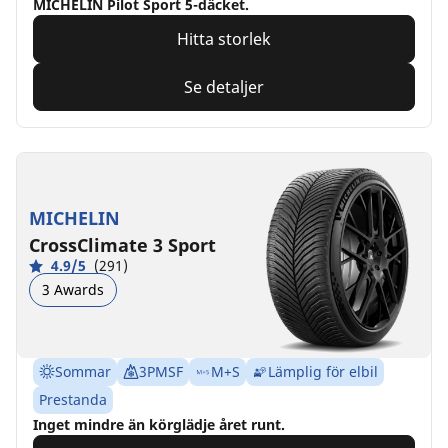
MICHELIN Pilot Sport 5-däcket.
Hitta storlek
Se detaljer
MICHELIN
CrossClimate 3 Sport
4.9/5
(291)
3 Awards
Sommar
3PMSF
M+S
Lämplig för elbil
Prestanda
Inget mindre än körglädje året runt.