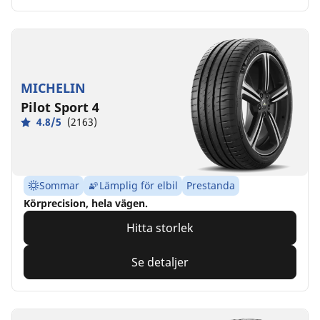
MICHELIN
Pilot Sport 4
4.8/5
(2163)
Sommar
Lämplig för elbil
Prestanda
Körprecision, hela vägen.
Hitta storlek
Se detaljer