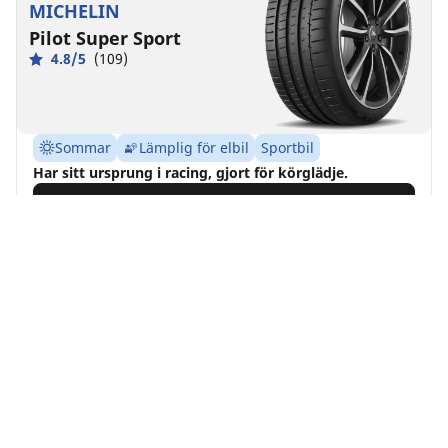
MICHELIN
Pilot Super Sport
4.8/5
(109)
Sommar
Lämplig för elbil
Sportbil
Har sitt ursprung i racing, gjort för körglädje.
Hitta storlek
Se detaljer
MICHELIN
Pilot Alpin 5
4/5
(2)