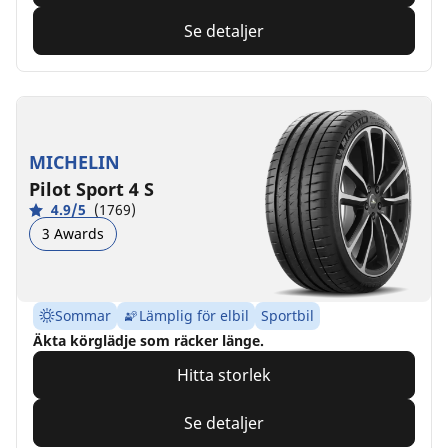
Se detaljer
MICHELIN
Pilot Sport 4 S
4.9/5
(1769)
3 Awards
Sommar
Lämplig för elbil
Sportbil
Äkta körglädje som räcker länge.
Hitta storlek
Se detaljer