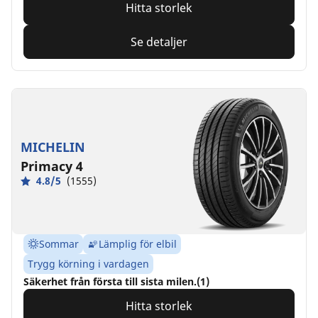
Hitta storlek
Se detaljer
MICHELIN
Primacy 4
4.8/5
(1555)
Sommar
Lämplig för elbil
Trygg körning i vardagen
Säkerhet från första till sista milen.(1)
Hitta storlek