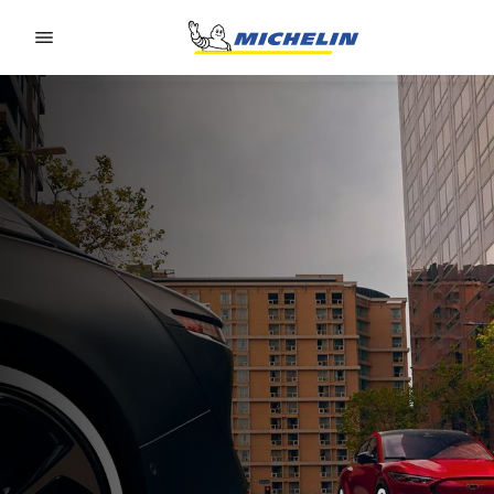
Go to page content
Go to page navigation