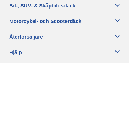
Bil-, SUV- & Skåpbildsdäck
Motorcykel- och Scooterdäck
Återförsäljare
Hjälp
Cookie policy
Integritetspolicy
Villkor
Allmänna villkor för våra kunder
Tillgänglighet
Villkor för publicering och behandling av omdömen
Etiska riktlinjer