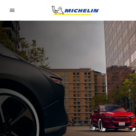
Go to page content
Go to page navigation