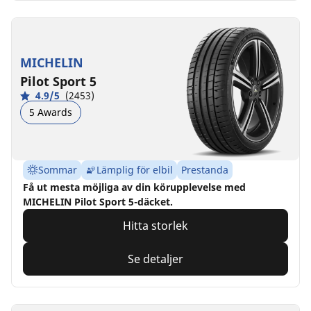
MICHELIN
Pilot Sport 5
4.9/5
(2453)
5 Awards
Sommar
Lämplig för elbil
Prestanda
Få ut mesta möjliga av din körupplevelse med
MICHELIN Pilot Sport 5-däcket.
Hitta storlek
Se detaljer