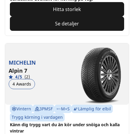
Hitta storlek
Se detaljer
MICHELIN
Alpin 7
4/5
(2)
4 Awards
Vintern
3PMSF
M+S
Lämplig för elbil
Trygg körning i vardagen
Känn dig trygg vart du än kör under snöiga och kalla
vintrar