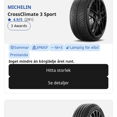
MICHELIN
CrossClimate 3 Sport
4.9/5
(291)
3 Awards
Sommar
3PMSF
M+S
Lämplig för elbil
Prestanda
Inget mindre än körglädje året runt.
Hitta storlek
Se detaljer