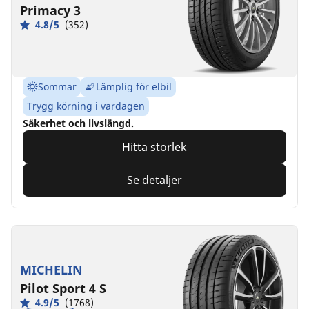
Primacy 3
4.8/5
(352)
Sommar
Lämplig för elbil
Trygg körning i vardagen
Säkerhet och livslängd.
Hitta storlek
Se detaljer
MICHELIN
Pilot Sport 4 S
4.9/5
(1768)