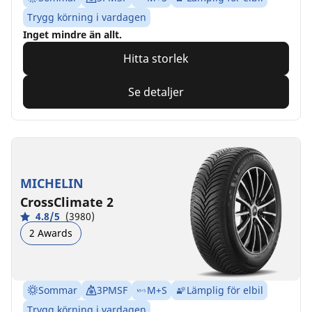
Trygg körning i vardagen
Inget mindre än allt.
Hitta storlek
Se detaljer
MICHELIN
CrossClimate 2
4.8/5
(3980)
2 Awards
Sommar
3PMSF
M+S
Lämplig för elbil
Trygg körning i vardagen