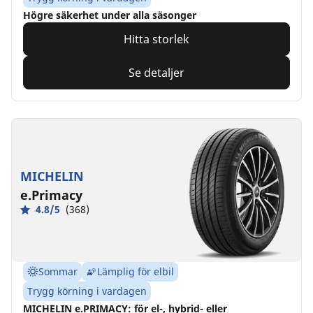
Högre säkerhet under alla säsonger
Hitta storlek
Se detaljer
MICHELIN
e.Primacy
4.8/5
(368)
Sommar
Lämplig för elbil
Trygg körning i vardagen
MICHELIN e.PRIMACY: för el-, hybrid- eller