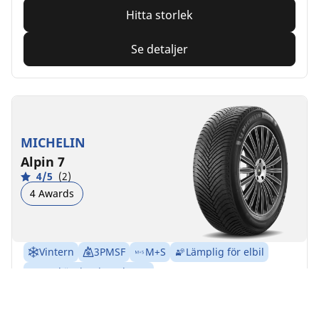
Hitta storlek
Se detaljer
MICHELIN
Alpin 7
4/5
(2)
4 Awards
Vintern
3PMSF
M+S
Lämplig för elbil
Trygg körning i vardagen
Känn dig trygg vart du än kör under snöiga och kalla
vintrar