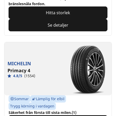
bränslesnåla fordon.
Hitta storlek
Se detaljer
MICHELIN
Primacy 4
4.8/5
(1554)
Sommar
Lämplig för elbil
Trygg körning i vardagen
Säkerhet från första till sista milen.(1)