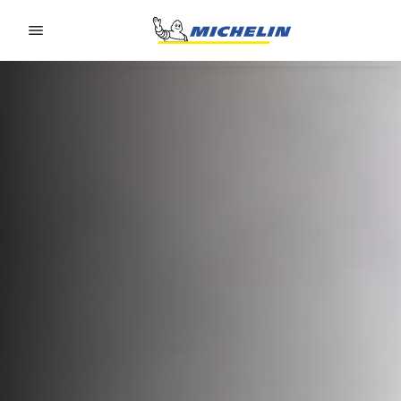
Go to page content
Go to page navigation