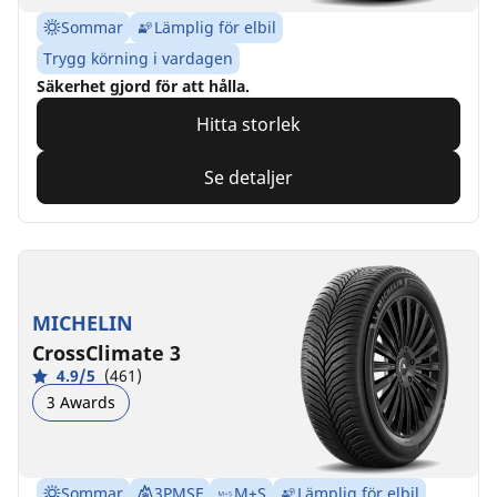
Sommar
Lämplig för elbil
Trygg körning i vardagen
Säkerhet gjord för att hålla.
Hitta storlek
Se detaljer
MICHELIN
CrossClimate 3
4.9/5
(461)
3 Awards
Sommar
3PMSF
M+S
Lämplig för elbil