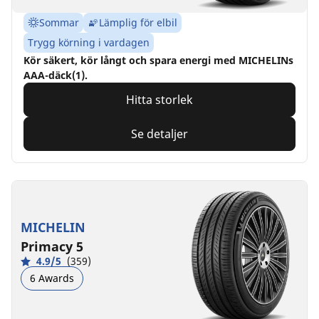
Sommar
Lämplig för elbil
Trygg körning i vardagen
Kör säkert, kör långt och spara energi med MICHELINs
AAA-däck(1).
Hitta storlek
Se detaljer
MICHELIN
Primacy 5
4.9/5
(359)
6 Awards