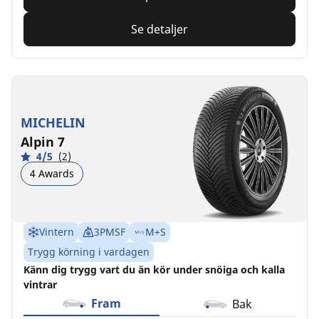
Se detaljer
MICHELIN
Alpin 7
4/5
(2)
4 Awards
Vintern
3PMSF
M+S
Trygg körning i vardagen
Känn dig trygg vart du än kör under snöiga och kalla
vintrar
Fram
Bak