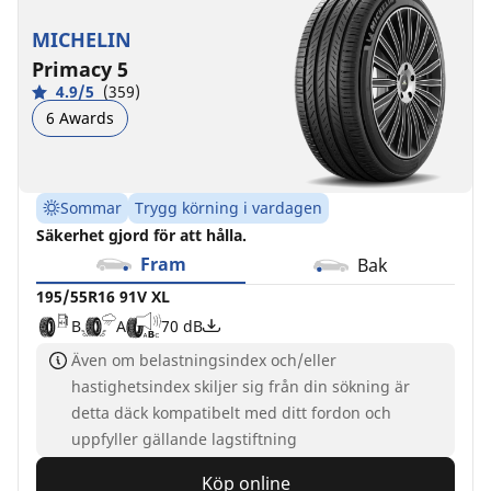
MICHELIN
Primacy 5
4.9/5
(359)
6 Awards
Sommar
Trygg körning i vardagen
Säkerhet gjord för att hålla.
Fram
Bak
195/55R16 91V XL
B
A
70 dB
Även om belastningsindex och/eller
hastighetsindex skiljer sig från din sökning är
detta däck kompatibelt med ditt fordon och
uppfyller gällande lagstiftning
Köp online