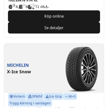
195/55R16 91H XL
B
B
72 dB
Köp online
Se detaljer
MICHELIN
X-Ice Snow
Vintern
3PMSF
Ice Grip
M+S
Trygg körning i vardagen