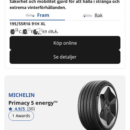
Säkerhet och mobilitet gjord för att hålla i stränga och
extrema vinterförhållanden.
Fram
Bak
195/55R16 91H XL
C
E
69 dB
Köp online
Se detaljer
MICHELIN
Primacy 5 energy™
4.9/5
(30)
1 Awards