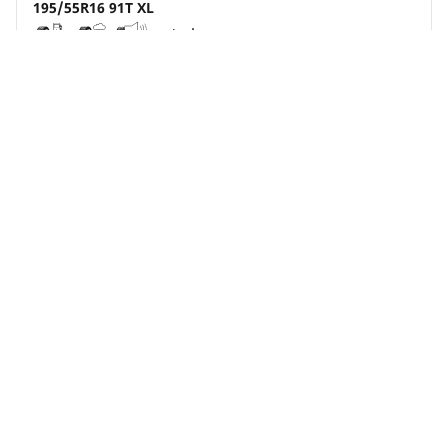
195/55R16 91T XL
C
B
71 dB
Detta däck passar ditt fordon, men tänk på att det
har ett lägre hastighetsindex jämfört med
originaldäcken.
Se mer information
Köp online
Se detaljer
MICHELIN
e.Primacy
4.8/5
(368)