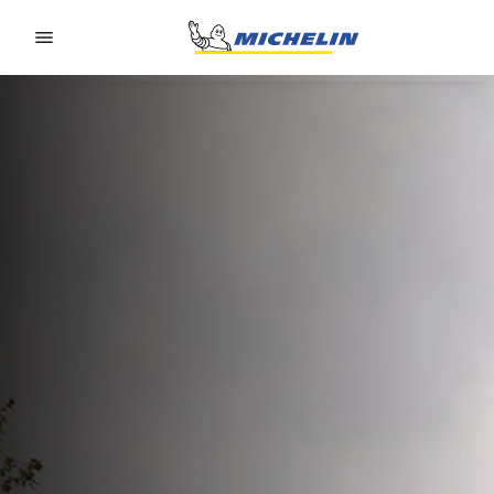
Go to page content
Go to page navigation