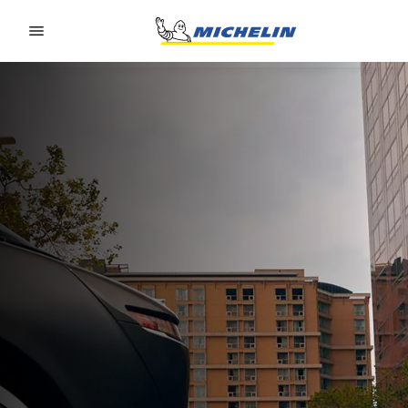
Go to page content
Go to page navigation