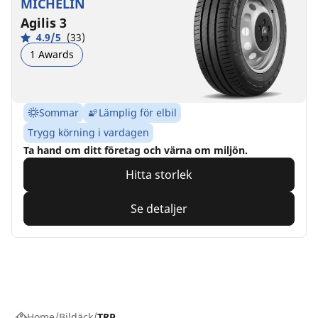
MICHELIN
Agilis 3
4.9/5
(33)
1 Awards
Sommar
Lämplig för elbil
Trygg körning i vardagen
Ta hand om ditt företag och värna om miljön.
Hitta storlek
Se detaljer
Home
Bildäck
TRP