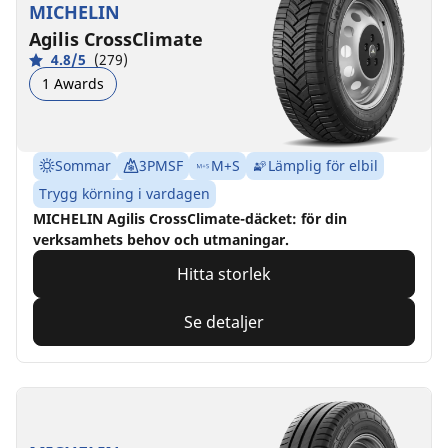
MICHELIN
Agilis CrossClimate
4.8/5
(279)
1 Awards
Sommar
3PMSF
M+S
Lämplig för elbil
Trygg körning i vardagen
MICHELIN Agilis CrossClimate-däcket: för din
verksamhets behov och utmaningar.
Hitta storlek
Se detaljer