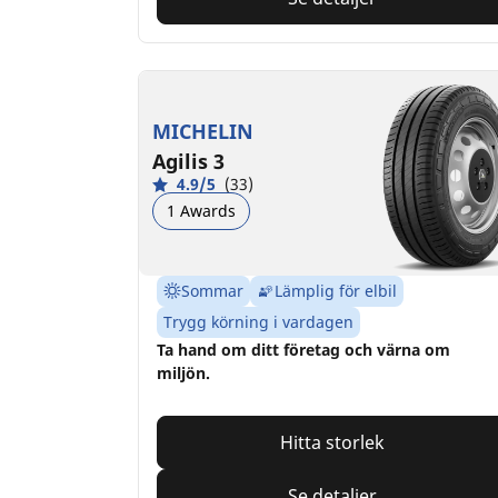
MICHELIN
Agilis 3
4.9/5
(33)
1 Awards
Sommar
Lämplig för elbil
Trygg körning i vardagen
Ta hand om ditt företag och värna om
miljön.
Hitta storlek
Se detaljer