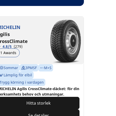
ICHELIN
gilis
rossClimate
4.8/5
(279)
1 Awards
Sommar
3PMSF
M+S
Lämplig för elbil
Trygg körning i vardagen
ICHELIN Agilis CrossClimate-däcket: för din
erksamhets behov och utmaningar.
Hitta storlek
Se detaljer