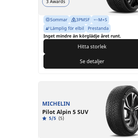
3 Awards
Sommar
3PMSF
M+S
Lämplig för elbil
Prestanda
Inget mindre än körglädje året runt.
Hitta storlek
Se detaljer
MICHELIN
Pilot Alpin 5 SUV
5/5
(5)