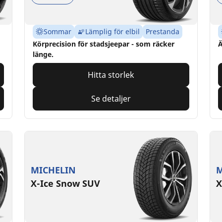
Sommar
Lämplig för elbil
Prestanda
Körprecision för stadsjeepar - som räcker
Ä
länge.
Hitta storlek
Se detaljer
MICHELIN
M
X-Ice Snow SUV
X