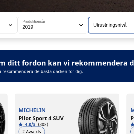
Produktionsår
Utrustningsnivå
2019
 ditt fordon kan vi rekommendera de
vi rekommendera de bästa däcken för dig.
MICHELIN
M
Pilot Sport 4 SUV
P
4.8/5
(308)
2 Awards