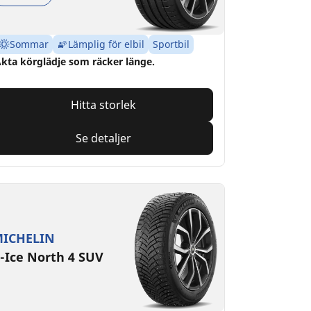
Sommar
Lämplig för elbil
Sportbil
kta körglädje som räcker länge.
Hitta storlek
Se detaljer
ICHELIN
-Ice North 4 SUV