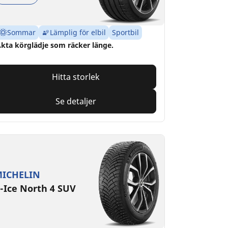
Sommar
Lämplig för elbil
Sportbil
kta körglädje som räcker länge.
Hitta storlek
Se detaljer
ICHELIN
-Ice North 4 SUV