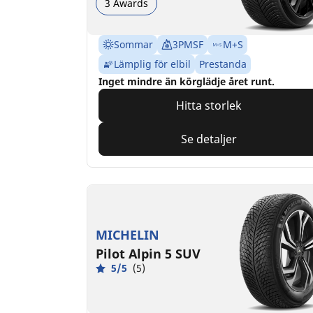
3 Awards
Sommar
3PMSF
M+S
Lämplig för elbil
Prestanda
Inget mindre än körglädje året runt.
Hitta storlek
Se detaljer
MICHELIN
Pilot Alpin 5 SUV
5/5
(5)