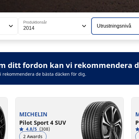
Produktionsår
Utrustningsnivå
2014
 ditt fordon kan vi rekommendera de
vi rekommendera de bästa däcken för dig.
MICHELIN
M
Pilot Sport 4 SUV
P
4.8/5
(308)
2 Awards