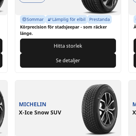
Sommar
Lämplig för elbil
Prestanda
Körprecision för stadsjeepar - som räcker
Ä
länge.
Hitta storlek
Se detaljer
MICHELIN
M
X-Ice Snow SUV
X